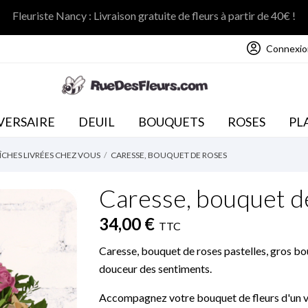
Fleuriste Nancy : Livraison gratuite de fleurs à partir de 40€ !
Connexio
NOS COLLECTIONS
VERSAIRE
DEUIL
BOUQUETS
ROSES
PL
ÎCHES LIVRÉES CHEZ VOUS
CARESSE, BOUQUET DE ROSES
Caresse, bouquet d
34,00 €
TTC
Caresse, bouquet de roses pastelles, gros bo
douceur des sentiments.
Accompagnez votre bouquet de fleurs d'un va