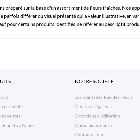
s préparé sur la base d'un assortiment de fleurs fraîches. Nos app
 parfois différer du visuel présenté qui a valeur illustrative, en va
f pour certains produits identifiés, se référer au descriptif produi
UITS
NOTRE SOCIÉTÉ
ions
Les avantages Rue des Fleurs
ux produits
Mentions légales
ures ventes
Conditions d'utilisation
 fleuriste à Nancy
Qui sommes nous ?
Contactez-nous