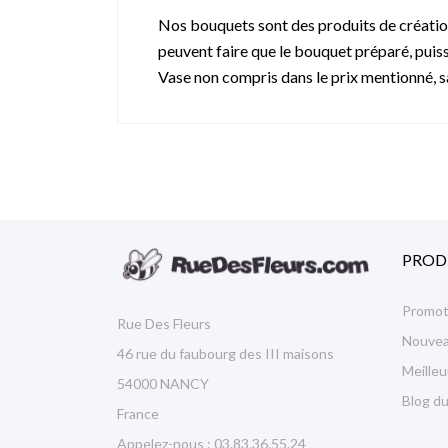
Nos bouquets sont des produits de création
peuvent faire que le bouquet préparé, puisse
Vase non compris dans le prix mentionné, sau
PROD
Promot
Rue Des Fleurs
Nouvea
46 rue du faubourg des III maisons
Meille
54000 NANCY
Blog du
France
Appelez-nous :
03.83.36.55.24