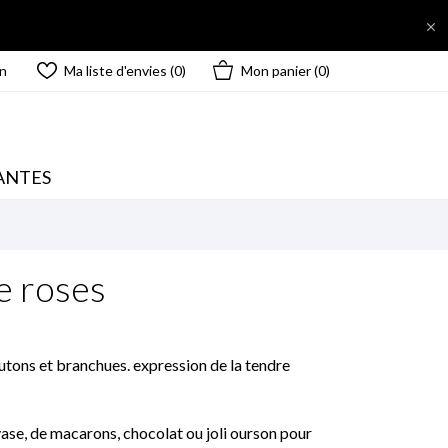

n
Ma liste d'envies (
0
)
Mon panier
(0)
ANTES
e roses
utons et branchues. expression de la tendre
se, de macarons, chocolat ou joli ourson pour