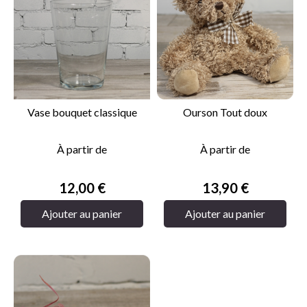
Vase bouquet classique
Ourson Tout doux
À partir de
À partir de
Prix
Prix
12,00 €
13,90 €
Ajouter au panier
Ajouter au panier