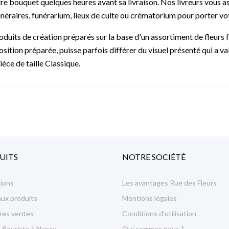
re bouquet quelques heures avant sa livraison. Nos livreurs vous a
unéraires, funérarium, lieux de culte ou crématorium pour porter v
uits de création préparés sur la base d'un assortiment de fleurs 
sition préparée, puisse parfois différer du visuel présenté qui a val
ièce de taille Classique.
UITS
NOTRE SOCIÉTÉ
ions
Les avantages Rue des Fleurs
ux produits
Mentions légales
ures ventes
Conditions d'utilisation
 fleuriste à Nancy
Qui sommes nous ?