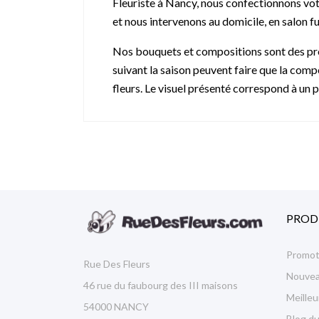
Fleuriste à Nancy, nous confectionnons vot
et nous intervenons au domicile, en salon f
Nos bouquets et compositions sont des prod
suivant la saison peuvent faire que la compo
fleurs. Le visuel présenté correspond à un p
PROD
Promot
Rue Des Fleurs
Nouvea
46 rue du faubourg des III maisons
Meille
54000 NANCY
Blog du