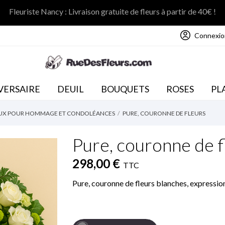
Fleuriste Nancy : Livraison gratuite de fleurs à partir de 40€ !
Connexio
NOS COLLECTIONS
VERSAIRE
DEUIL
BOUQUETS
ROSES
PL
RAUX POUR HOMMAGE ET CONDOLÉANCES
PURE, COURONNE DE FLEURS
Pure, couronne de f
298,00 €
TTC
Pure, couronne de fleurs blanches, expressio