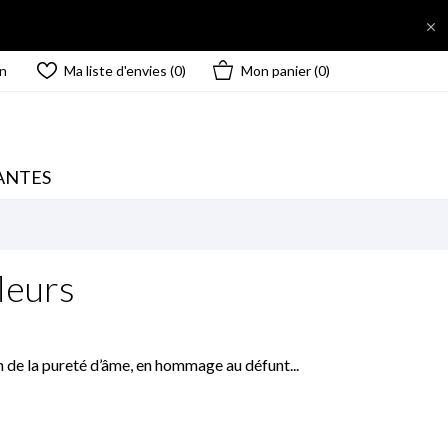

n
Ma liste d'envies (
0
)
Mon panier
(0)
ANTES
leurs
n de la pureté d’âme, en hommage au défunt...