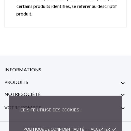
certains produits identifiés, se référer au descriptif
produit.
INFORMATIONS
PRODUITS

NOTRE SOCIÉTÉ

VOTRE COMPTE

CE SITE UTILISE DES COOKIES !
POLITIQUE DE CONFIDENTIALITÉ
ACCEPTER
done
© 2026 - Rue Des Fleurs SARL