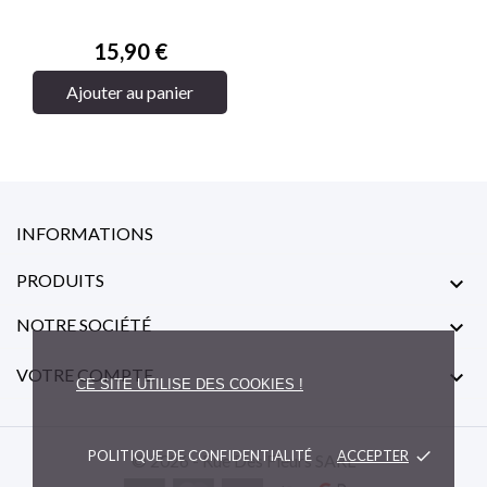
Prix
15,90 €
Ajouter au panier
INFORMATIONS
PRODUITS

NOTRE SOCIÉTÉ

VOTRE COMPTE

CE SITE UTILISE DES COOKIES !
POLITIQUE DE CONFIDENTIALITÉ
ACCEPTER
done
© 2026 - Rue Des Fleurs SARL