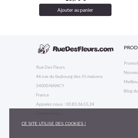
Ajouter au panier
PROD
Promot
Rue Des Fleurs
Nouvea
46 rue du faubourg des III maisons
Meille
54000 NANCY
Blog du
France
Appelez-nous :
03.83.36.55.24
Écrivez-nous :
contact@ruedesfleurs.com
CE SITE UTILISE DES COOKIES !