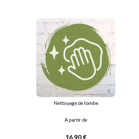
Nettoyage de tombe

APERÇU RAPIDE
À partir de
Prix
16,90 €