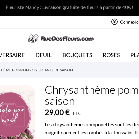
Fleuriste Nancy : Livraison gratuite de fleurs à partir de 40€ !
Connexio
NOS COLLECTIONS
VERSAIRE
DEUIL
BOUQUETS
ROSES
PL
HÈME POMPON ROSE, PLANTE DE SAISON
Chrysanthème pomp
saison
29,00 €
TTC
Les chrysanthèmes pomponettes sont les fleu
magnifiquement les tombes à la Toussaint, ils 