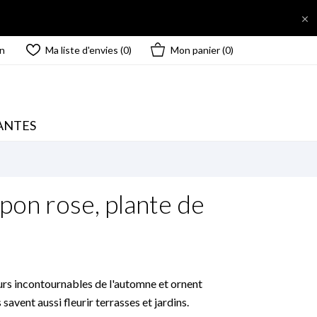

n
Ma liste d'envies (
0
)
Mon panier
(0)
ANTES
on rose, plante de
rs incontournables de l'automne et ornent
savent aussi fleurir terrasses et jardins.