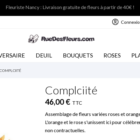
Fleuriste Nancy : Livraison gratuite de fleurs à partir de 40€ !
Connexio
NOS COLLECTIONS
VERSAIRE
DEUIL
BOUQUETS
ROSES
PL
COMPLCIITÉ
Complciité
46,00 €
TTC
Assemblage de fleurs variées roses et orange
L'orange et le rose s'unissent ici pour célébre
non contractuelles.