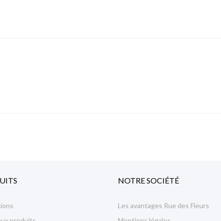
UITS
NOTRE SOCIÉTÉ
ions
Les avantages Rue des Fleurs
ux produits
Mentions légales