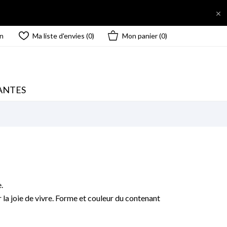

n
Ma liste d'envies (
0
)
Mon panier
(0)
ANTES
.
r la joie de vivre. Forme et couleur du contenant