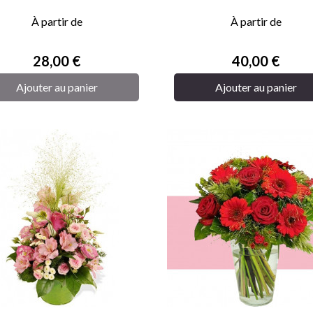


APERÇU RAPIDE
APERÇU RAPIDE
À partir de
À partir de
Prix
Prix
28,00 €
40,00 €
Ajouter au panier
Ajouter au panier