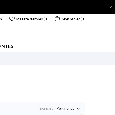

n
Ma liste d'envies (
0
)
Mon panier
(0)
ANTES
Trier par :
Pertinence
