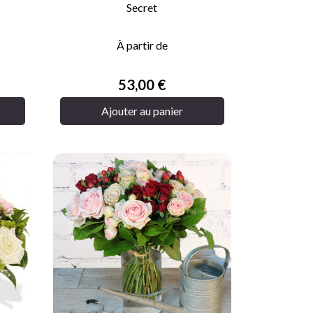
Secret

APERÇU RAPIDE
À partir de
Prix
53,00 €
Ajouter au panier