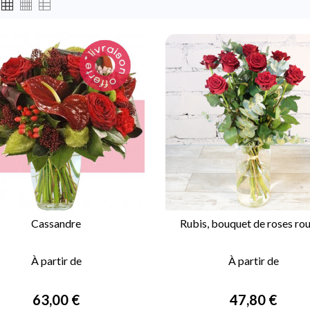
Cassandre
Rubis, bouquet de roses ro


APERÇU RAPIDE
APERÇU RAPIDE
À partir de
À partir de
Prix
Prix
63,00 €
47,80 €