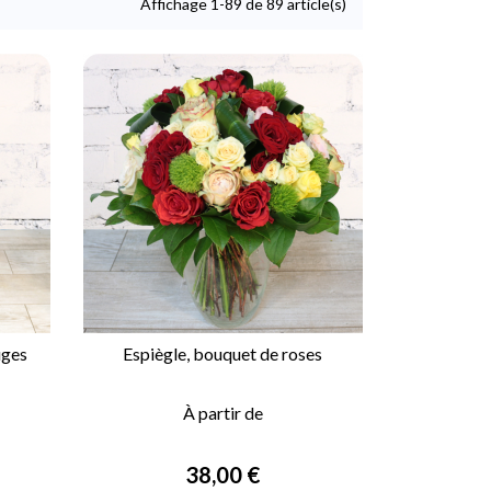
Affichage 1-89 de 89 article(s)
uges
Espiègle, bouquet de roses

APERÇU RAPIDE
À partir de
Prix
38,00 €