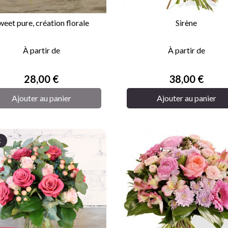
weet pure, création florale
Sirène


APERÇU RAPIDE
APERÇU RAPIDE
À partir de
À partir de
Prix
Prix
28,00 €
38,00 €
Ajouter au panier
Ajouter au panier
K