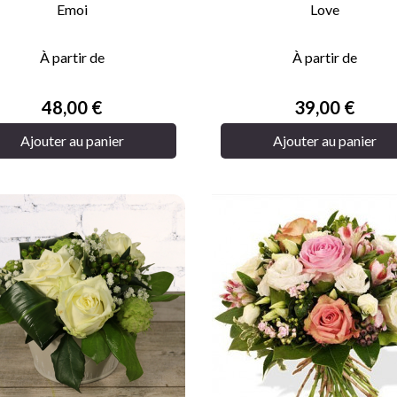
Emoi
Love


APERÇU RAPIDE
APERÇU RAPIDE
À partir de
À partir de
Prix
Prix
48,00 €
39,00 €
Ajouter au panier
Ajouter au panier