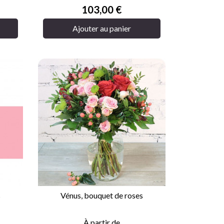
Prix
103,00 €
Ajouter au panier
s
Vénus, bouquet de roses

APERÇU RAPIDE
À partir de