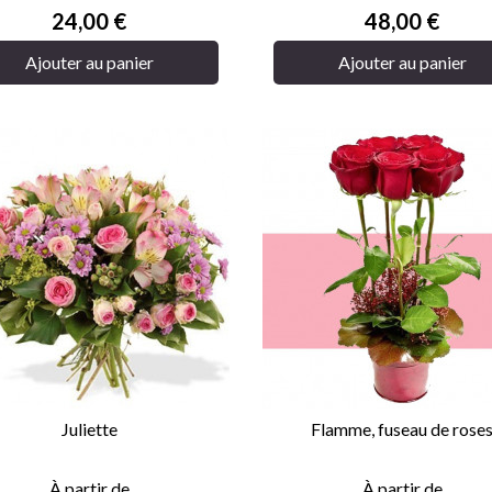
Prix
Prix
24,00 €
48,00 €
Ajouter au panier
Ajouter au panier
Juliette
Flamme, fuseau de rose


APERÇU RAPIDE
APERÇU RAPIDE
À partir de
À partir de