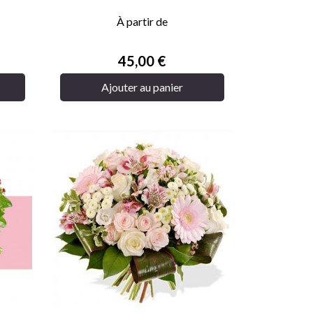

APERÇU RAPIDE
À partir de
Prix
45,00 €
Ajouter au panier