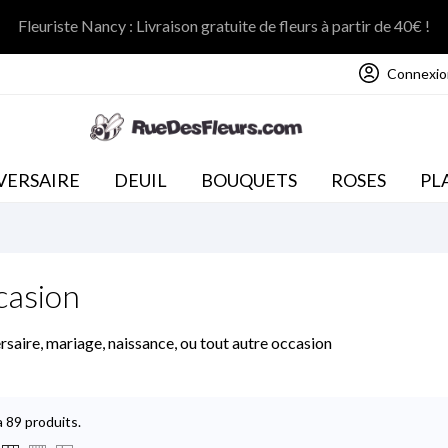
Fleuriste Nancy : Livraison gratuite de fleurs à partir de 40€ !
Connexio
NOS COLLECTIONS
VERSAIRE
DEUIL
BOUQUETS
ROSES
PL
casion
rsaire, mariage, naissance, ou tout autre occasion
 a 89 produits.