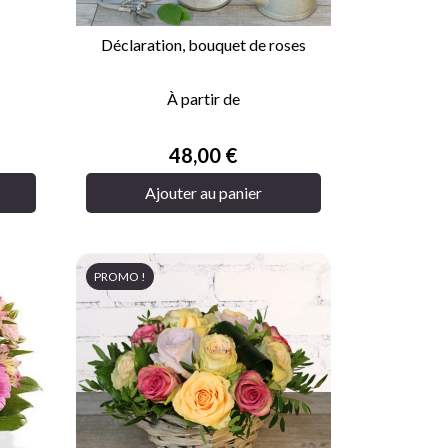
Déclaration, bouquet de roses

APERÇU RAPIDE
À partir de
Prix
48,00 €
Ajouter au panier
PROMO !